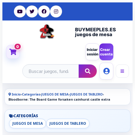
BUYMEEPLES.ES
juegos de mesa
0
Iniciar
Crear
sesión
cuenta
Buscar productos
Inicio
›
Categorías
›
JUEGOS DE MESA
›
JUEGOS DE TABLERO
›
Bloodborne: The Board Game forsaken cainhurst castle extra
CATEGORÍAS
JUEGOS DE MESA
JUEGOS DE TABLERO