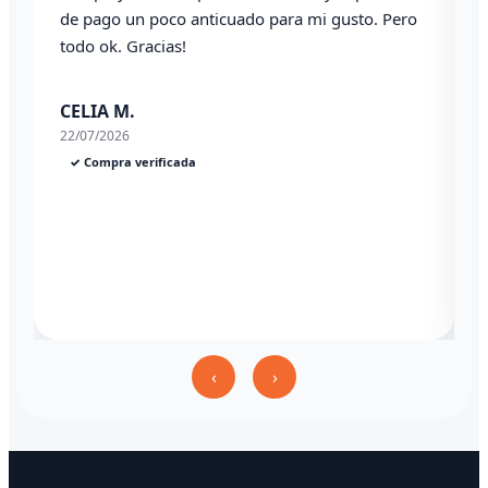
de pago un poco anticuado para mi gusto. Pero
todo ok. Gracias!
0
CELIA M.
22/07/2026
✓ Compra verificada
‹
›