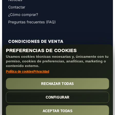
Contactar
¿Cómo comprar?
Preguntas frecuentes (FAQ)
CONDICIONES DE VENTA
PREFERENCIAS DE COOKIES
GARANTÍAS
Usamos cookies técnicas necesarias y, únicamente con tu
PROTECCIÓN DE DATOS
permiso, cookies de preferencias, analíticas, marketing o
COOKIES+PRIVACIDAD
contenido externo.
Política de cookies
Privacidad
FORMAS DE PAGO
CONDICIONES VENTA/POST-VENTA
RECHAZAR TODAS
CONFIGURAR
ACEPTAR TODAS
(c) 2026
Elmejorserver.com