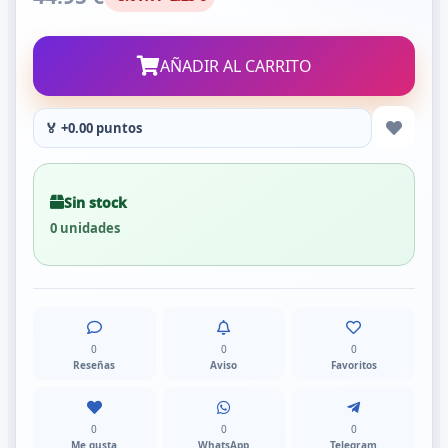
AÑADIR AL CARRITO
🏅 +0.00 puntos
Sin stock
0 unidades
0
0
0
Reseñas
Aviso
Favoritos
0
0
0
Me gusta
WhatsApp
Telegram