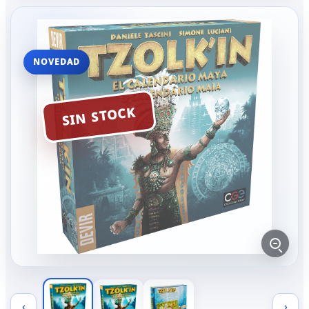
NOVEDAD
SIN STOCK
‹
›