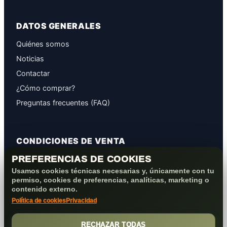
DATOS GENERALES
Quiénes somos
Noticias
Contactar
¿Cómo comprar?
Preguntas frecuentes (FAQ)
CONDICIONES DE VENTA
PREFERENCIAS DE COOKIES
GARANTÍAS
Usamos cookies técnicas necesarias y, únicamente con tu
PROTECCIÓN DE DATOS
permiso, cookies de preferencias, analíticas, marketing o
COOKIES+PRIVACIDAD
contenido externo.
Política de cookies
Privacidad
FORMAS DE PAGO
CONDICIONES VENTA/POST-VENTA
RECHAZAR TODAS