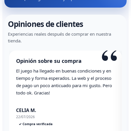
Opiniones de clientes
Experiencias reales después de comprar en nuestra
“
“
tienda.
Opinión sobre su compra
Todo correcto. Genial la atención vía whatsapp
o
Angel P.
03/07/2026
✓ Compra verificada