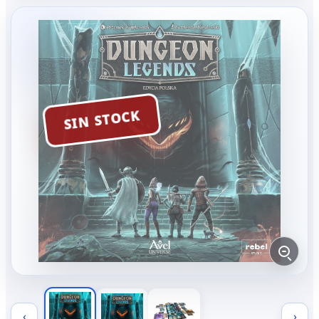
SIN STOCK
‹
›