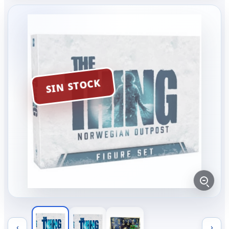
SIN STOCK
‹
›