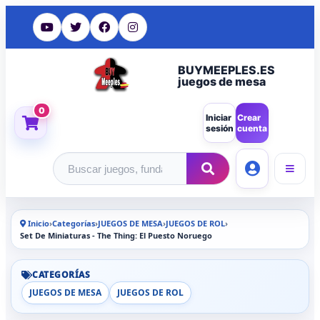
BUYMEEPLES.ES
juegos de mesa
0
Iniciar
Crear
sesión
cuenta
Buscar productos
Inicio
›
Categorías
›
JUEGOS DE MESA
›
JUEGOS DE ROL
›
Set De Miniaturas - The Thing: El Puesto Noruego
CATEGORÍAS
JUEGOS DE MESA
JUEGOS DE ROL