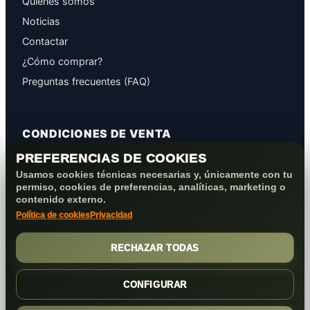
Quiénes somos
Noticias
Contactar
¿Cómo comprar?
Preguntas frecuentes (FAQ)
CONDICIONES DE VENTA
PREFERENCIAS DE COOKIES
GARANTÍAS
Usamos cookies técnicas necesarias y, únicamente con tu
PROTECCIÓN DE DATOS
permiso, cookies de preferencias, analíticas, marketing o
COOKIES+PRIVACIDAD
contenido externo.
Política de cookies
Privacidad
FORMAS DE PAGO
CONDICIONES VENTA/POST-VENTA
RECHAZAR TODAS
CONFIGURAR