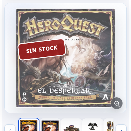
SIN STOCK
‹
›