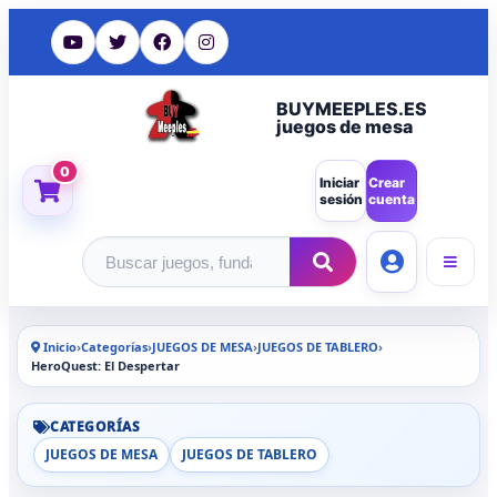
BUYMEEPLES.ES
juegos de mesa
0
Iniciar
Crear
sesión
cuenta
Buscar productos
Inicio
›
Categorías
›
JUEGOS DE MESA
›
JUEGOS DE TABLERO
›
HeroQuest: El Despertar
CATEGORÍAS
JUEGOS DE MESA
JUEGOS DE TABLERO