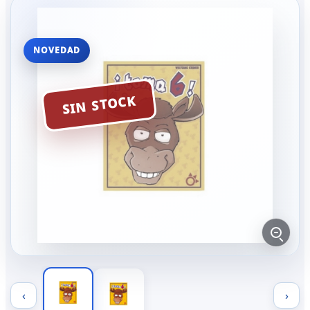
NOVEDAD
SIN STOCK
‹
›