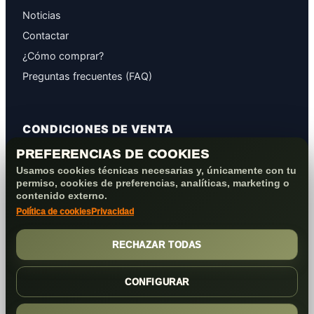
Noticias
Contactar
¿Cómo comprar?
Preguntas frecuentes (FAQ)
CONDICIONES DE VENTA
PREFERENCIAS DE COOKIES
GARANTÍAS
Usamos cookies técnicas necesarias y, únicamente con tu
PROTECCIÓN DE DATOS
permiso, cookies de preferencias, analíticas, marketing o
COOKIES+PRIVACIDAD
contenido externo.
Política de cookies
Privacidad
FORMAS DE PAGO
CONDICIONES VENTA/POST-VENTA
RECHAZAR TODAS
CONFIGURAR