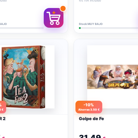
luido
4% IVA incluido
BAJO
Stock MUY BAJO
%
-10%
8 €
Ahorras 3.50 €
R 2
Golpe de Fe
7
31.49