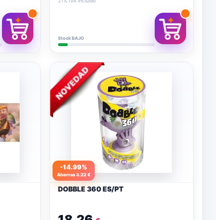
21% IVA incluido
Stock BAJO
-14.99%
Ahorras 3.22 €
DOBBLE 360 ES/PT
18.26