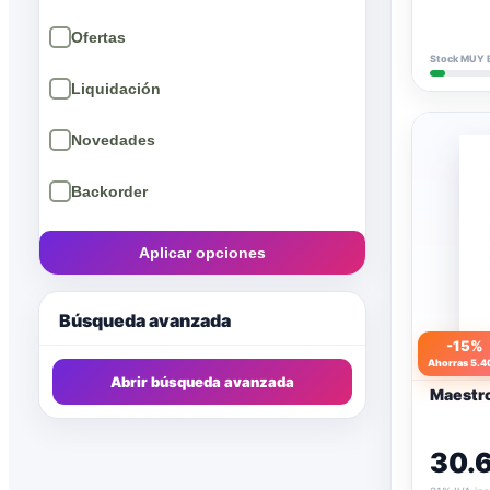
GAMELIN
2
Stock MUY 
GDM
1
GENX
3
HABA
1
LastLevel
1
Aplicar opciones
LOOKOUTSPILE
2
Maldito Games
23
Búsqueda avanzada
-15%
MERCURIO
1
Ahorras 5.4
Abrir búsqueda avanzada
Maestro
RAVENSBURGER
1
SALT & PEPPER GAMES
1
30.
SECONGATEGAMES
1