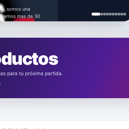
oco, somos una
Llevamos mas de 30
esa como
oductos
s para tu próxima partida.
a