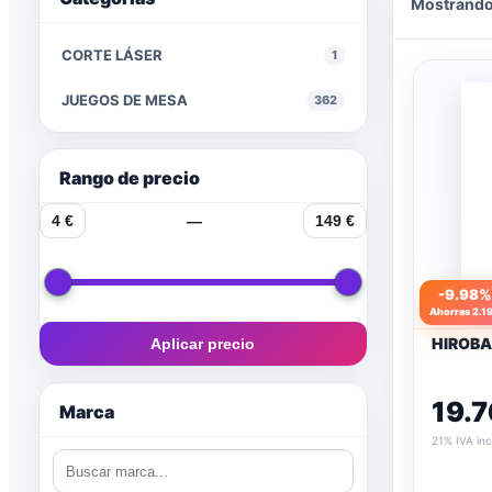
Mostrando
CORTE LÁSER
1
JUEGOS DE MESA
362
Rango de precio
4 €
—
149 €
-9.98
Ahorras 2.19
HIROBA
Aplicar precio
19.7
Marca
21% IVA inc