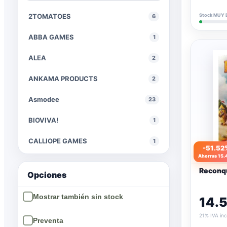
2TOMATOES
Stock MUY 
6
ABBA GAMES
1
ALEA
2
ANKAMA PRODUCTS
2
Asmodee
23
BIOVIVA!
1
CALLIOPE GAMES
1
-51.52
Ahorras 15.
Devir
13
Reconq
Opciones
EDGE
15
14.
FANTASY FLIGHT GAMES
12
21% IVA inc
Galeforce Nine
1