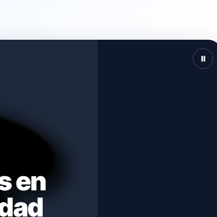
Ⅱ
s en
idad