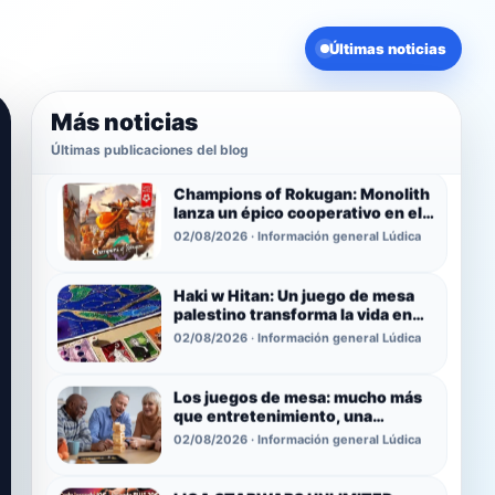
Actualizaciónes en la web
Últimas noticias
/comunidad
02/08/2026 · Noticias de Buymeeples
Más noticias
Champions of Rokugan: Monolith
Últimas publicaciones del blog
lanza un épico cooperativo en el
universo de Leyenda de los Cinco
02/08/2026 · Información general Lúdica
Anillos
Haki w Hitan: Un juego de mesa
palestino transforma la vida en
Cisjordania en una experiencia de
02/08/2026 · Información general Lúdica
estrategia, caos y memoria
Los juegos de mesa: mucho más
que entretenimiento, una
herramienta para la salud mental
02/08/2026 · Información general Lúdica
y la inclusión
LIGA STARWARS UNLIMITED
TWIN SUN - BUYMEEPLES-
ASMODEE
20/07/2026 · Información general Lúdica