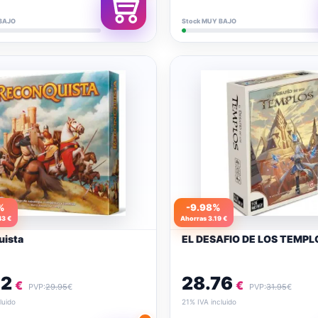
BAJO
Stock MUY BAJO
%
-9.98%
43 €
Ahorras 3.19 €
uista
EL DESAFIO DE LOS TEMPL
52
28.76
€
€
PVP:
29.95
€
PVP:
31.95
€
luido
21% IVA incluido