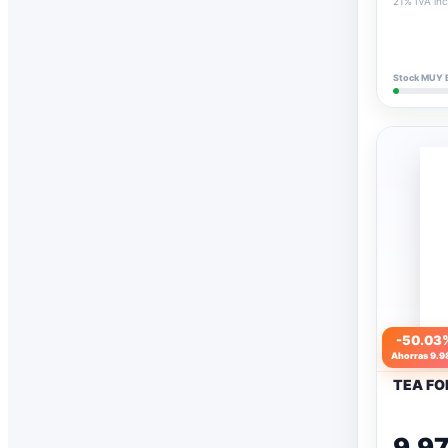
21% IVA inc
Synapses Games
1
TCGFACTORY
10
Stock MUY 
THE HILLS PRESS
2
TRANJIS GAMES
3
Varios
17
-50.03
Ahorras 9.9
TEA FO
9.9