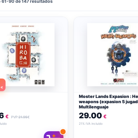
 61-90 de 147 resultados
%
 €
Moster Lands Expasion : H
weapons (expasion 5 jugad
Multilenguaje
6
29.00
€
€
PVP:
21.95
€
luido
21% IVA incluido