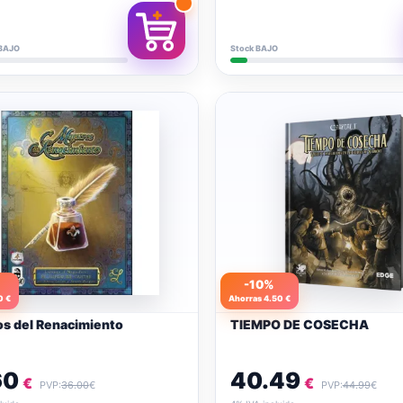
BAJO
Stock BAJO
-10%
0 €
Ahorras 4.50 €
s del Renacimiento
TIEMPO DE COSECHA
60
40.49
€
€
PVP:
36.00
€
PVP:
44.99
€