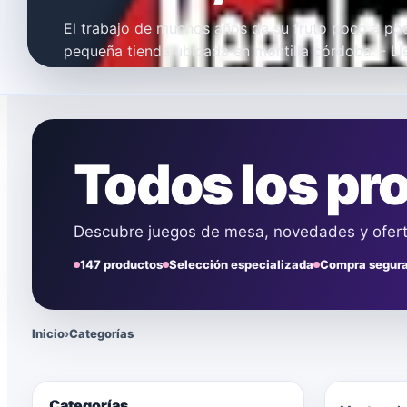
El trabajo de muchos años da su fruto poco a p
pequeña tienda ubicada en montilla córdoba. - 
años demostrables vendiendo tanto juegos de m
productos de informática y…
Leer noticia
Todos los pr
Descubre juegos de mesa, novedades y oferta
147 productos
Selección especializada
Compra segur
Inicio
›
Categorías
Categorías