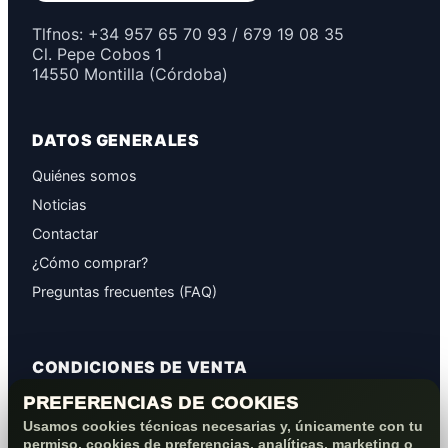
Tlfnos: +34 957 65 70 93 / 679 19 08 35
Cl. Pepe Cobos 1
14550 Montilla (Córdoba)
DATOS GENERALES
Quiénes somos
Noticias
Contactar
¿Cómo comprar?
Preguntas frecuentes (FAQ)
CONDICIONES DE VENTA
PREFERENCIAS DE COOKIES
GARANTÍAS
Usamos cookies técnicas necesarias y, únicamente con tu
PROTECCIÓN DE DATOS
permiso, cookies de preferencias, analíticas, marketing o