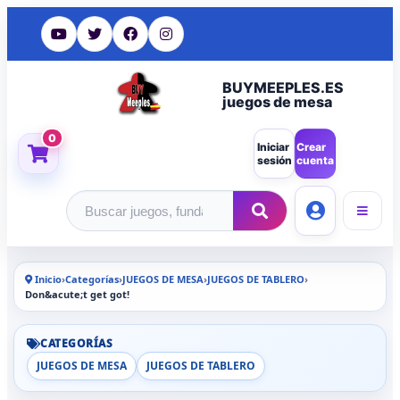
BUYMEEPLES.ES
juegos de mesa
0
Iniciar
Crear
sesión
cuenta
Buscar productos
Inicio
›
Categorías
›
JUEGOS DE MESA
›
JUEGOS DE TABLERO
›
Don&acute;t get got!
CATEGORÍAS
JUEGOS DE MESA
JUEGOS DE TABLERO