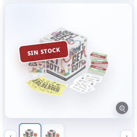
SIN STOCK
‹
›