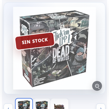
SIN STOCK
‹
›