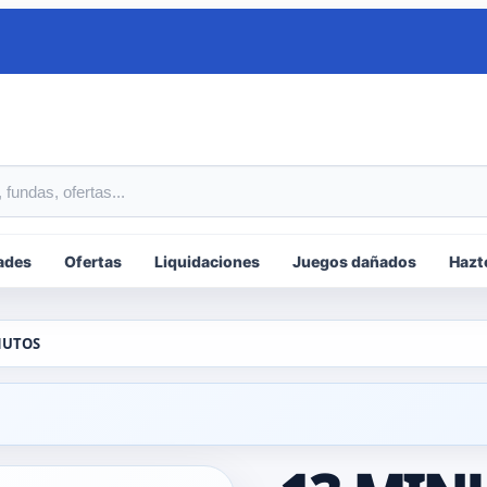
tos
ades
Ofertas
Liquidaciones
Juegos dañados
Hazt
NUTOS