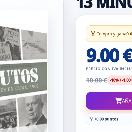
13 MIN
🏅
Compra y gana
0.
9.00 
PRECIO CON IVA INCL
10.00 €
-10% / -1.00 
AÑA
🏅 +0.00 puntos