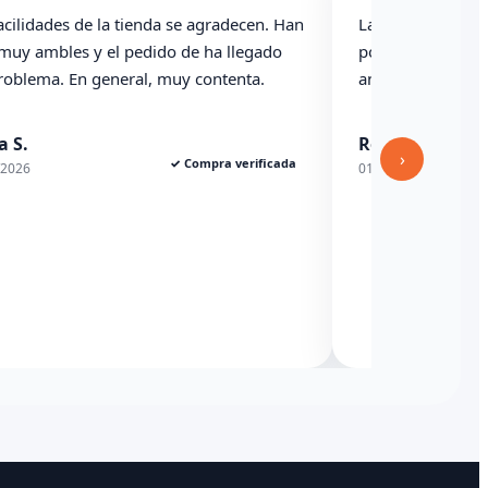
acilidades de la tienda se agradecen. Han
La caja ha llegad
 muy ambles y el pedido de ha llegado
podría haber ind
problema. En general, muy contenta.
anterioridad
a S.
Rexesito
›
✓ Compra verificada
/2026
01/06/2026