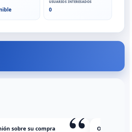
USUARIOS INTERESADOS
nible
0
“
nión sobre su compra
Opinión sobr