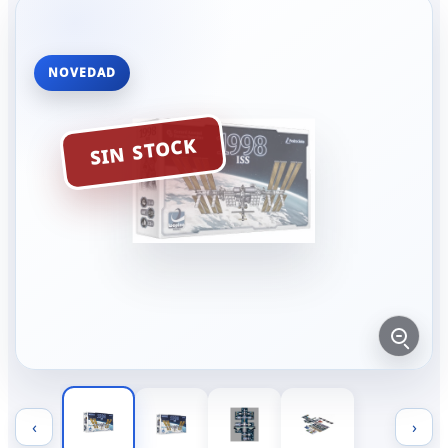
NOVEDAD
SIN STOCK
‹
›