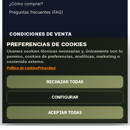
¿Cómo comprar?
Preguntas frecuentes (FAQ)
CONDICIONES DE VENTA
PREFERENCIAS DE COOKIES
GARANTÍAS
Usamos cookies técnicas necesarias y, únicamente con tu
PROTECCIÓN DE DATOS
permiso, cookies de preferencias, analíticas, marketing o
COOKIES+PRIVACIDAD
contenido externo.
Política de cookies
Privacidad
FORMAS DE PAGO
CONDICIONES VENTA/POST-VENTA
RECHAZAR TODAS
CONFIGURAR
ACEPTAR TODAS
(c) 2026
Elmejorserver.com