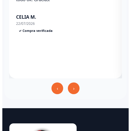
0
CELIA M.
22/07/2026
✓ Compra verificada
‹
›