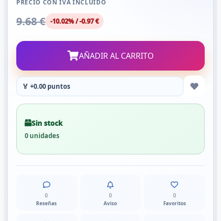
PRECIO CON IVA INCLUIDO
9.68 €
-10.02% / -0.97 €
AÑADIR AL CARRITO
🏅 +0.00 puntos
Sin stock
0 unidades
0
0
0
Reseñas
Aviso
Favoritos