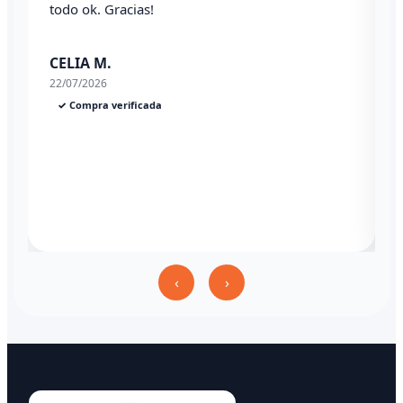
todo ok. Gracias!
0
CELIA M.
22/07/2026
✓ Compra verificada
‹
›