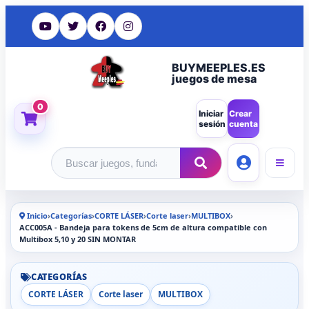
BUYMEEPLES.ES
juegos de mesa
0
Iniciar
Crear
sesión
cuenta
Buscar productos
Inicio
›
Categorías
›
CORTE LÁSER
›
Corte laser
›
MULTIBOX
›
ACC005A - Bandeja para tokens de 5cm de altura compatible con
Multibox 5,10 y 20 SIN MONTAR
CATEGORÍAS
CORTE LÁSER
Corte laser
MULTIBOX