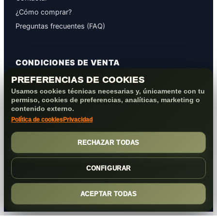
¿Cómo comprar?
Preguntas frecuentes (FAQ)
CONDICIONES DE VENTA
PREFERENCIAS DE COOKIES
GARANTÍAS
Usamos cookies técnicas necesarias y, únicamente con tu
PROTECCIÓN DE DATOS
permiso, cookies de preferencias, analíticas, marketing o
COOKIES+PRIVACIDAD
contenido externo.
Política de cookies
Privacidad
FORMAS DE PAGO
CONDICIONES VENTA/POST-VENTA
RECHAZAR TODAS
CONFIGURAR
ACEPTAR TODAS
(c) 2026
Elmejorserver.com