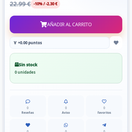
22.99 €
-10% / -2.30 €
AÑADIR AL CARRITO
🏅 +0.00 puntos
Sin stock
0 unidades
0
0
0
Reseñas
Aviso
Favoritos
0
0
0