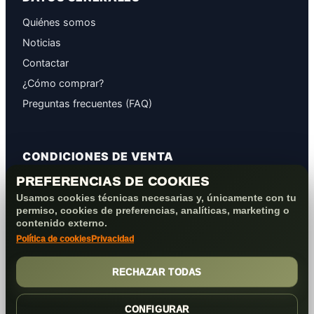
Quiénes somos
Noticias
Contactar
¿Cómo comprar?
Preguntas frecuentes (FAQ)
CONDICIONES DE VENTA
PREFERENCIAS DE COOKIES
GARANTÍAS
Usamos cookies técnicas necesarias y, únicamente con tu
PROTECCIÓN DE DATOS
permiso, cookies de preferencias, analíticas, marketing o
COOKIES+PRIVACIDAD
contenido externo.
Política de cookies
Privacidad
FORMAS DE PAGO
CONDICIONES VENTA/POST-VENTA
RECHAZAR TODAS
CONFIGURAR