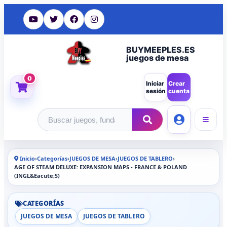
BUYMEEPLES.ES
juegos de mesa
0
Iniciar
Crear
sesión
cuenta
Buscar productos
Inicio
›
Categorías
›
JUEGOS DE MESA
›
JUEGOS DE TABLERO
›
AGE OF STEAM DELUXE: EXPANSION MAPS - FRANCE & POLAND
(INGL&Eacute;S)
CATEGORÍAS
JUEGOS DE MESA
JUEGOS DE TABLERO