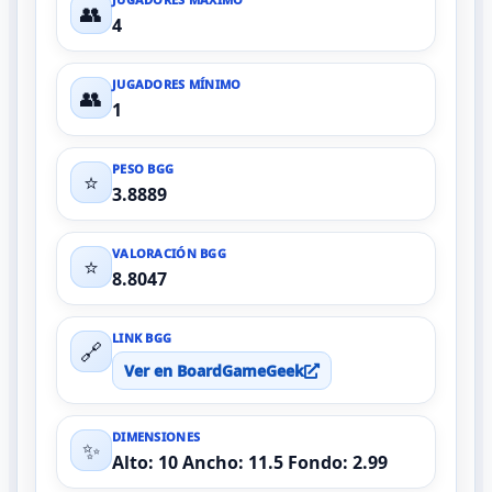
👥
4
JUGADORES MÍNIMO
👥
1
PESO BGG
⭐
3.8889
VALORACIÓN BGG
⭐
8.8047
LINK BGG
🔗
Ver en BoardGameGeek
DIMENSIONES
✨
Alto: 10 Ancho: 11.5 Fondo: 2.99