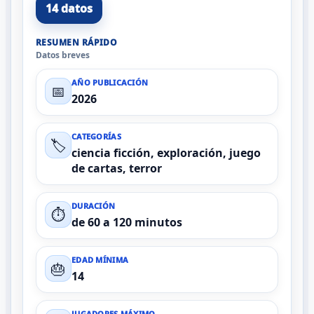
14 datos
RESUMEN RÁPIDO
Datos breves
AÑO PUBLICACIÓN
📅
2026
CATEGORÍAS
🏷️
ciencia ficción, exploración, juego
de cartas, terror
DURACIÓN
⏱️
de 60 a 120 minutos
EDAD MÍNIMA
🎂
14
JUGADORES MÁXIMO