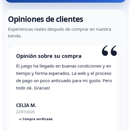
Opiniones de clientes
Experiencias reales después de comprar en nuestra
“
“
tienda.
Opinión sobre su compra
Todo correcto. Genial la atención vía whatsapp
L
Angel P.
03/07/2026
✓ Compra verificada
2