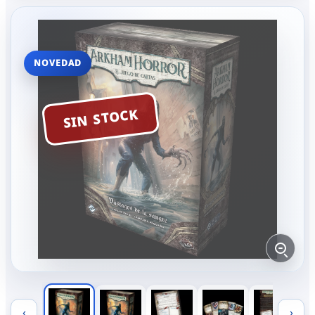
NOVEDAD
SIN STOCK
‹
›