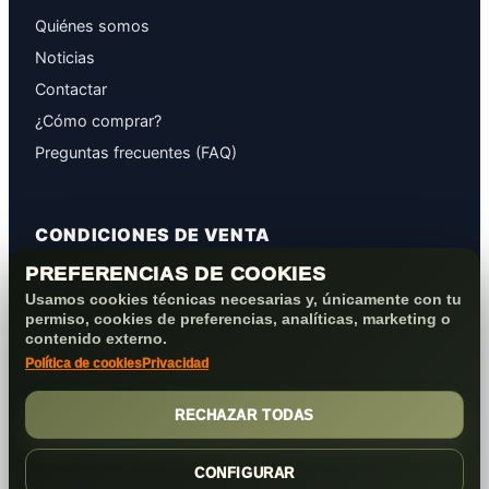
Quiénes somos
Noticias
Contactar
¿Cómo comprar?
Preguntas frecuentes (FAQ)
CONDICIONES DE VENTA
PREFERENCIAS DE COOKIES
GARANTÍAS
Usamos cookies técnicas necesarias y, únicamente con tu
PROTECCIÓN DE DATOS
permiso, cookies de preferencias, analíticas, marketing o
COOKIES+PRIVACIDAD
contenido externo.
Política de cookies
Privacidad
FORMAS DE PAGO
CONDICIONES VENTA/POST-VENTA
RECHAZAR TODAS
CONFIGURAR