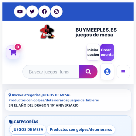
BUYMEEPLES.ES
juegos de mesa
0
Iniciar
Crear
sesión
cuenta
Buscar productos
Inicio
›
Categorías
›
JUEGOS DE MESA
›
Productos con golpes/deterioraros
›
Juegos de Tablero
›
EN EL AÑO DEL DRAGON 10º ANIVERSARIO
CATEGORÍAS
JUEGOS DE MESA
Productos con golpes/deterioraros