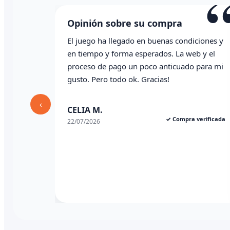
“
bre su compra
Opinión sobre su c
legado en buenas condiciones y
Todo correcto. Genial la a
orma esperados. La web y el
whatsapp
go un poco anticuado para mi
do ok. Gracias!
Angel P.
03/07/2026
‹
✓ Compra verificada