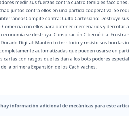
gadores medir sus fuerzas contra cuatro temibles faccione
chad juntos contra ellos en una partida cooperativa! Se re
ubterráneosCompite contra: Culto Cartesiano: Destruye sus 
- Comercia con ellos para obtener mercenarios y derrotar 
u economía se destruya. Conspiración Cibernética: Frustra
ucado Digital: Mantén tu territorio y resiste sus hordas i
s completamente automatizadas que pueden usarse en partid
éis cartas con rasgos que les dan a los bots poderes especia
 de la primera Expansión de los Cachivaches.
hay información adicional de mecánicas para este artíc