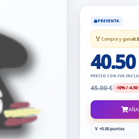
PREVENTA
🏅
Compra y gana
0.
40.50
PRECIO CON IVA INCL
45.00 €
-10% / -4.50 
AÑA
🏅 +0.00 puntos