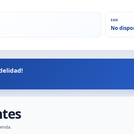
EAN
No dispo
delidad!
ntes
ienda.