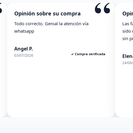
“
ompra
Opinión sobre su compra
tención vía
Las facilidades de la tienda se agrade
sido muy ambles y el pedido de ha ll
sin problema. En general, muy conten
✓ Compra verificada
Elena S.
✓ Compra ve
24/06/2026