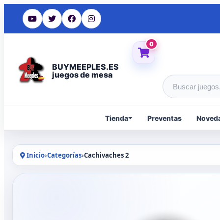
0
BUYMEEPLES.ES
juegos de mesa
Buscar produc
Tienda
Preventas
Noved
Inicio
›
Categorías
›
Cachivaches 2