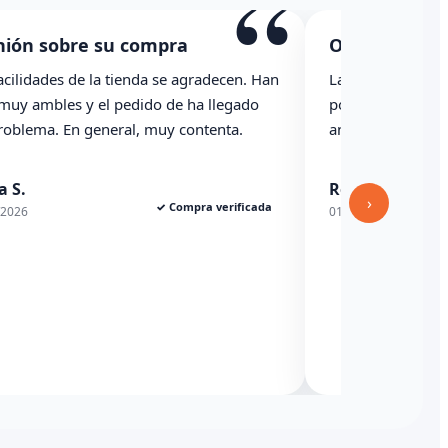
“
“
Opinión sobre su compra
cen. Han
La caja ha llegado con una raja importante, se
egado
podría haber indicado revisado con
ta.
anterioridad
Rexesito
›
rificada
✓ Compra verificada
01/06/2026