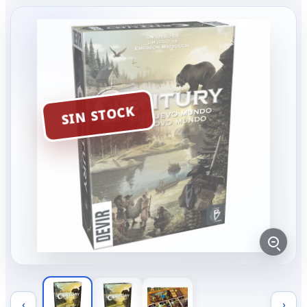
SIN STOCK
‹
›