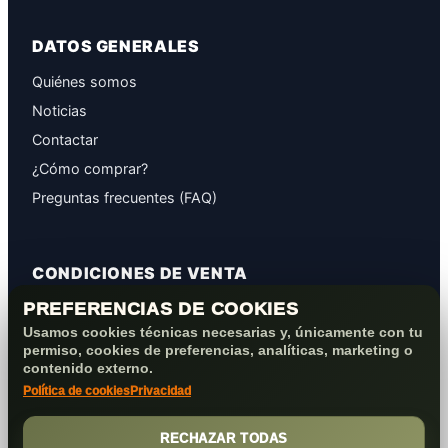
DATOS GENERALES
Quiénes somos
Noticias
Contactar
¿Cómo comprar?
Preguntas frecuentes (FAQ)
CONDICIONES DE VENTA
PREFERENCIAS DE COOKIES
GARANTÍAS
Usamos cookies técnicas necesarias y, únicamente con tu
PROTECCIÓN DE DATOS
permiso, cookies de preferencias, analíticas, marketing o
COOKIES+PRIVACIDAD
contenido externo.
Política de cookies
Privacidad
FORMAS DE PAGO
CONDICIONES VENTA/POST-VENTA
RECHAZAR TODAS