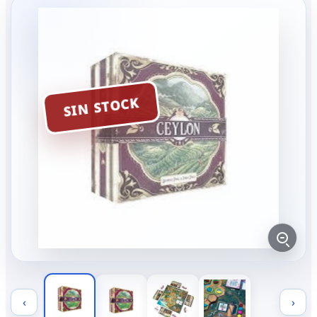
SIN STOCK
‹
›