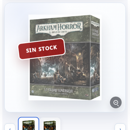
SIN STOCK
‹
›