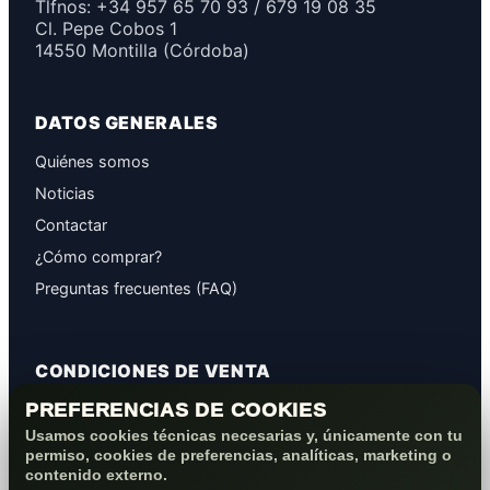
Tlfnos: +34 957 65 70 93 / 679 19 08 35
Cl. Pepe Cobos 1
14550 Montilla (Córdoba)
DATOS GENERALES
Quiénes somos
Noticias
Contactar
¿Cómo comprar?
Preguntas frecuentes (FAQ)
CONDICIONES DE VENTA
PREFERENCIAS DE COOKIES
GARANTÍAS
Usamos cookies técnicas necesarias y, únicamente con tu
PROTECCIÓN DE DATOS
permiso, cookies de preferencias, analíticas, marketing o
COOKIES+PRIVACIDAD
contenido externo.