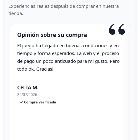
Experiencias reales después de comprar en nuestra
“
“
tienda.
Opinión sobre su compra
Todo correcto. Genial la atención vía whatsapp
L
Angel P.
03/07/2026
✓ Compra verificada
2