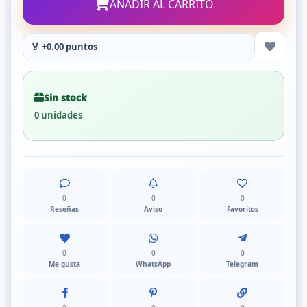
AÑADIR AL CARRITO
🏅 +0.00 puntos
Sin stock
0 unidades
0
0
0
Reseñas
Aviso
Favoritos
0
0
0
Me gusta
WhatsApp
Telegram