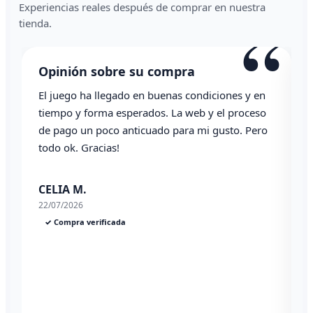
Experiencias reales después de comprar en nuestra
“
tienda.
Opinión sobre su compra
Opinió
El juego ha llegado en buenas condiciones y en
Todo cor
tiempo y forma esperados. La web y el proceso
de pago un poco anticuado para mi gusto. Pero
Angel P
todo ok. Gracias!
03/07/202
✓ Compra
CELIA M.
22/07/2026
✓ Compra verificada