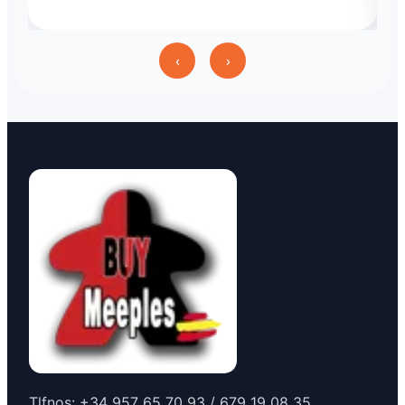
‹
›
Tlfnos: +34 957 65 70 93 / 679 19 08 35