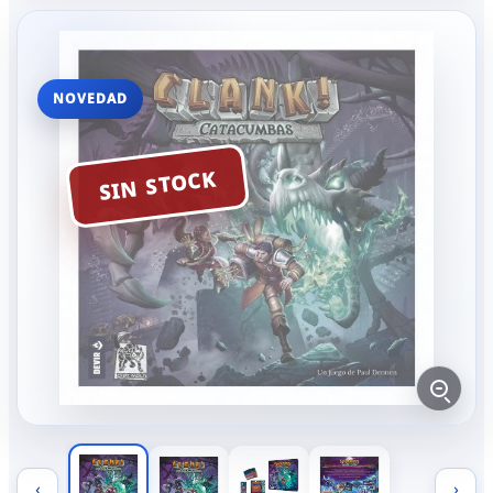
NOVEDAD
SIN STOCK
‹
›