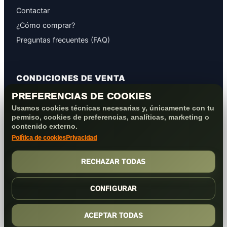
Contactar
¿Cómo comprar?
Preguntas frecuentes (FAQ)
CONDICIONES DE VENTA
PREFERENCIAS DE COOKIES
GARANTÍAS
Usamos cookies técnicas necesarias y, únicamente con tu
PROTECCIÓN DE DATOS
permiso, cookies de preferencias, analíticas, marketing o
COOKIES+PRIVACIDAD
contenido externo.
Política de cookies
Privacidad
FORMAS DE PAGO
CONDICIONES VENTA/POST-VENTA
RECHAZAR TODAS
CONFIGURAR
ACEPTAR TODAS
(c) 2026
Elmejorserver.com