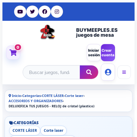
BUYMEEPLES.ES
juegos de mesa
0
Iniciar
Crear
sesión
cuenta
Buscar productos
Inicio
›
Categorías
›
CORTE LÁSER
›
Corte laser
›
ACCESORIOS Y ORGANIZADORES
›
DELUXIFICA TUS JUEGOS - RELOJ de cristal (plastico)
CATEGORÍAS
CORTE LÁSER
Corte laser