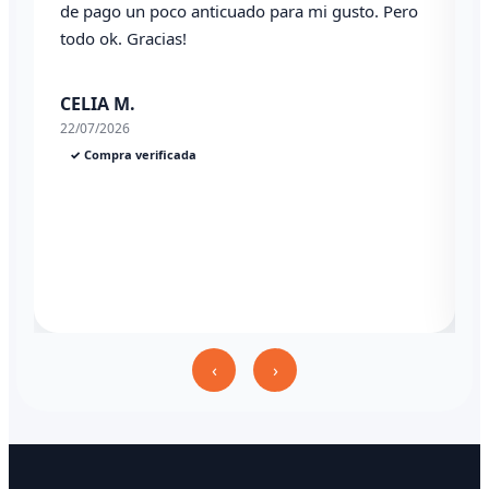
de pago un poco anticuado para mi gusto. Pero
todo ok. Gracias!
0
CELIA M.
22/07/2026
✓ Compra verificada
‹
›