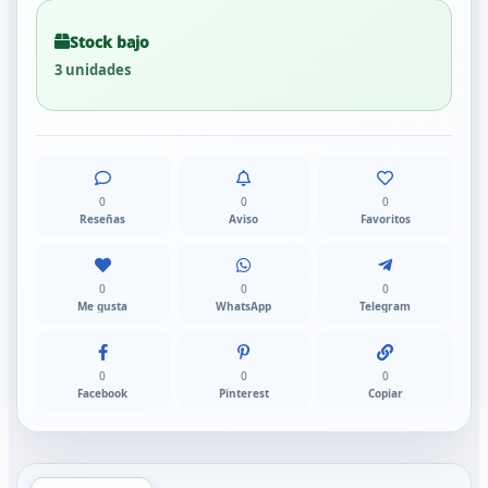
Stock bajo
3 unidades
0
0
0
Reseñas
Aviso
Favoritos
0
0
0
Me gusta
WhatsApp
Telegram
0
0
0
Facebook
Pinterest
Copiar