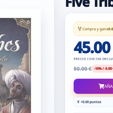
Five Tri
🏅
Compra y gana
0.
45.00
PRECIO CON IVA INCL
50.00 €
-10% / -5.00 
AÑA
🏅 +0.00 puntos