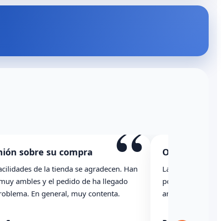
“
nión sobre su compra
Opinión sobr
acilidades de la tienda se agradecen. Han
La caja ha llegad
 muy ambles y el pedido de ha llegado
podría haber ind
problema. En general, muy contenta.
anterioridad