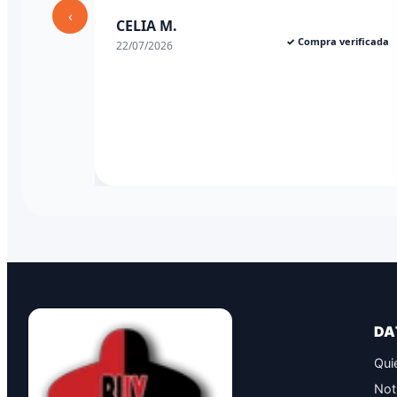
‹
CELIA M.
✓ Compra verificada
22/07/2026
DA
Qui
Not