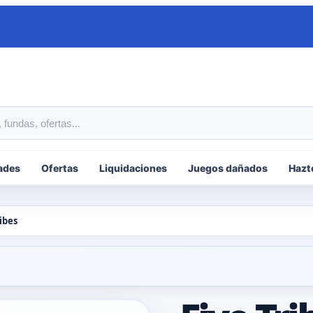
tos
ades
Ofertas
Liquidaciones
Juegos dañados
Hazt
ribes