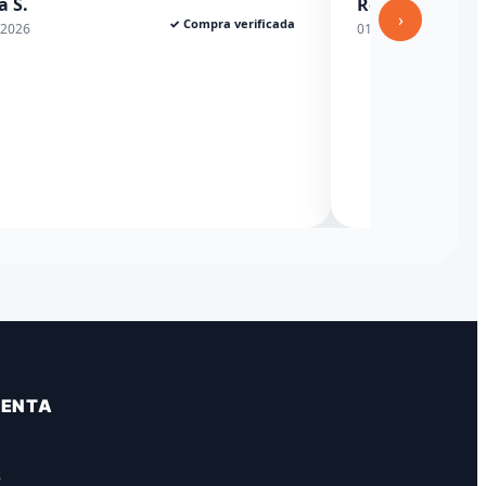
a S.
Rexesito
›
✓ Compra verificada
/2026
01/06/2026
VENTA
S