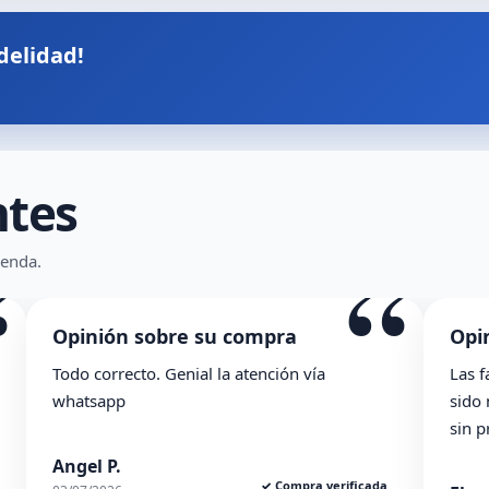
delidad!
ntes
“
“
ienda.
Opinión sobre su compra
Opi
Todo correcto. Genial la atención vía
Las f
whatsapp
sido
sin 
Angel P.
✓ Compra verificada