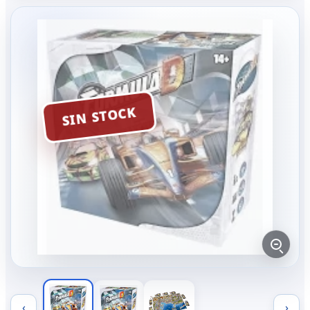
SIN STOCK
‹
›