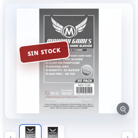
SIN STOCK
‹
›