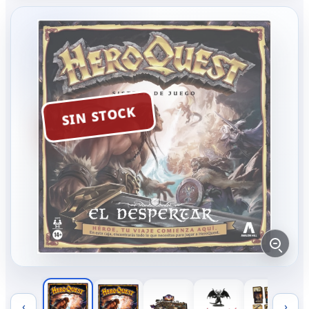
SIN STOCK
‹
›