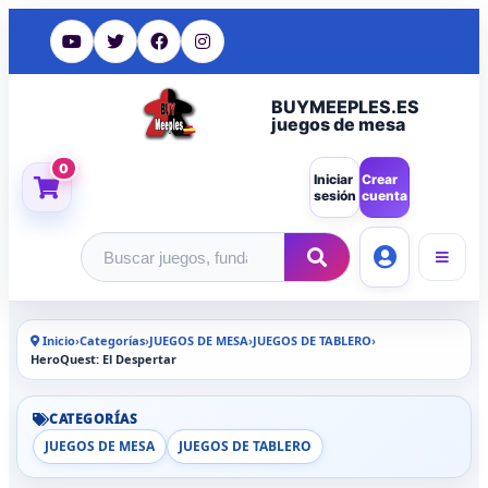
BUYMEEPLES.ES
juegos de mesa
0
Iniciar
Crear
sesión
cuenta
Buscar productos
Inicio
›
Categorías
›
JUEGOS DE MESA
›
JUEGOS DE TABLERO
›
HeroQuest: El Despertar
CATEGORÍAS
JUEGOS DE MESA
JUEGOS DE TABLERO