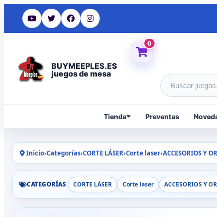
0
BUYMEEPLES.ES
juegos de mesa
Buscar produc
Tienda
Preventas
Noved
Inicio
›
Categorías
›
CORTE LÁSER
›
Corte laser
›
ACCESORIOS Y O
CATEGORÍAS
CORTE LÁSER
Corte laser
ACCESORIOS Y O