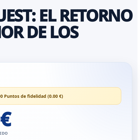
EST: EL RETORNO
ÑOR DE LOS
00 Puntos de fidelidad (0.00 €)
 €
UIDO