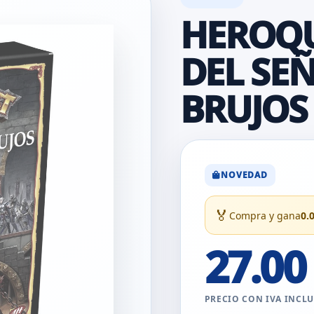
HEROQU
DEL SE
BRUJOS
NOVEDAD
🏅
Compra y gana
0.
27.00
PRECIO CON IVA INCL