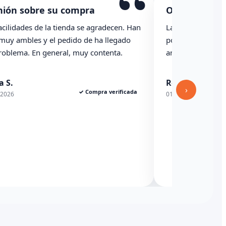
“
“
Opinión sobre su compra
O
Han
La caja ha llegado con una raja importante, se
T
o
podría haber indicado revisado con
p
anterioridad
n
Rexesito
04
›
ada
✓ Compra verificada
01/06/2026