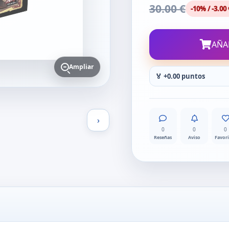
30.00 €
-10% / -3.00 
AÑA
Ampliar
🏅 +0.00 puntos
›
0
0
0
Reseñas
Aviso
Favor