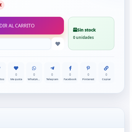
€
DIR AL CARRITO
Sin stock
0 unidades
0
0
0
0
0
0
itos
Me gusta
WhatsApp
Telegram
Facebook
Pinterest
Copiar