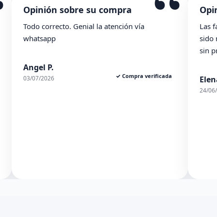
“
ra
Opinión sobre su compra
ón vía
Las facilidades de la tienda se agradecen. 
sido muy ambles y el pedido de ha llegad
sin problema. En general, muy contenta.
ompra verificada
Elena S.
✓ Compra verific
24/06/2026