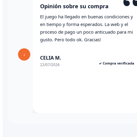
“
 su compra
Opinión sobre su comp
o en buenas condiciones y
Todo correcto. Genial la atenci
 esperados. La web y el
whatsapp
n poco anticuado para mi
k. Gracias!
Angel P.
✓ C
03/07/2026
‹
✓ Compra verificada