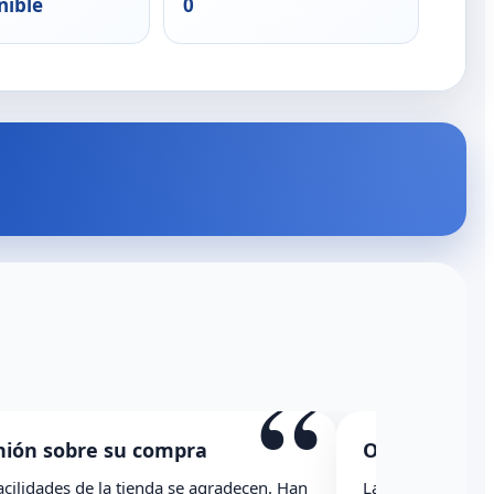
nible
0
“
re su compra
Opinión sobre su co
de la tienda se agradecen. Han
La caja ha llegado con una r