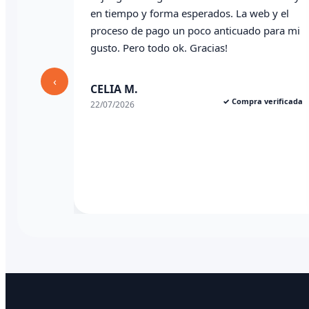
en tiempo y forma esperados. La web y el
wha
proceso de pago un poco anticuado para mi
gusto. Pero todo ok. Gracias!
Ang
03/0
‹
CELIA M.
✓ Compra verificada
22/07/2026