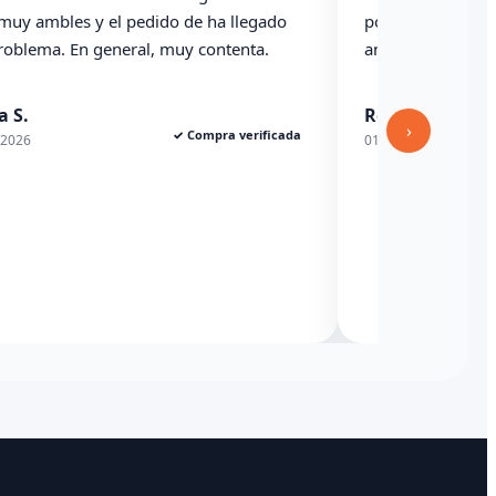
 y el pedido de ha llegado
podría haber indicado revis
n general, muy contenta.
anterioridad
Rexesito
›
✓ Compra verificada
01/06/2026