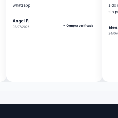
tsapp
sido muy ambles
sin problema. E
el P.
✓ Compra verificada
7/2026
Elena S.
24/06/2026