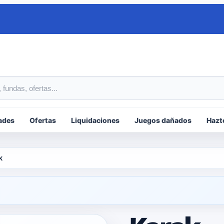
tos
ades
Ofertas
Liquidaciones
Juegos dañados
Hazt
k