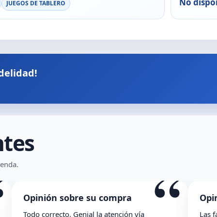
No dispo
JUEGOS DE TABLERO
delidad!
ntes
“
ienda.
inión sobre su compra
Opinión sob
 correcto. Genial la atención vía
Las facilidades 