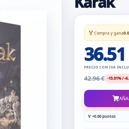
Karak
🏅
Compra y gana
0.
36.51
PRECIO CON IVA INCL
42.96 €
-15.01% / -6.
AÑA
🏅 +0.00 puntos