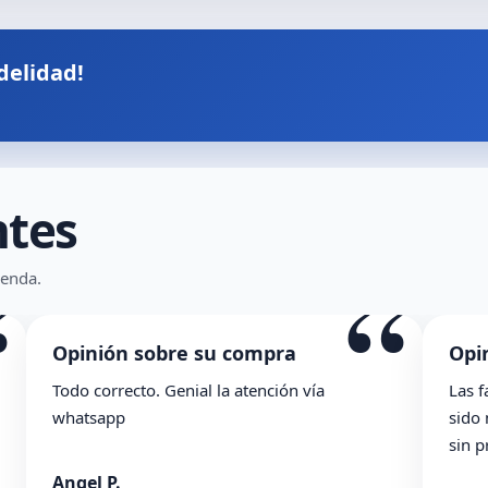
delidad!
ntes
“
“
ienda.
Opinión sobre su compra
Las facilidades de la tienda se agradecen. Han
sido muy ambles y el pedido de ha llegado
sin problema. En general, muy contenta.