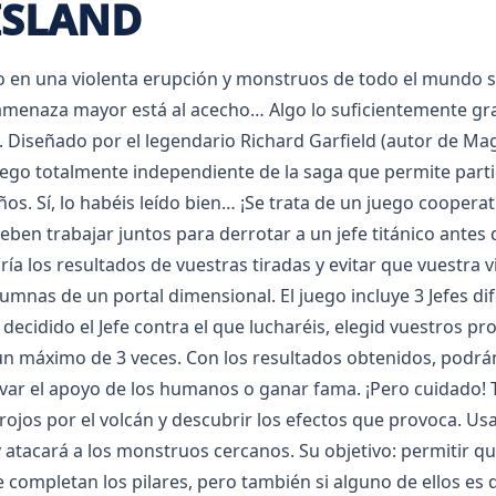
ISLAND
o en una violenta erupción y monstruos de todo el mundo s
na amenaza mayor está al acecho… Algo lo suficientemente
 Diseñado por el legendario Richard Garfield (autor de Mag
ego totalmente independiente de la saga que permite partid
ños. Sí, lo habéis leído bien… ¡Se trata de un juego coopera
en trabajar juntos para derrotar a un jefe titánico antes 
ría los resultados de vuestras tiradas y evitar que vuestra v
lumnas de un portal dimensional. El juego incluye 3 Jefes dif
decidido el Jefe contra el que lucharéis, elegid vuestros p
un máximo de 3 veces. Con los resultados obtenidos, podrá
ivar el apoyo de los humanos o ganar fama. ¡Pero cuidado! Tr
rojos por el volcán y descubrir los efectos que provoca. Us
y atacará a los monstruos cercanos. Su objetivo: permitir qu
e completan los pilares, pero también si alguno de ellos es 