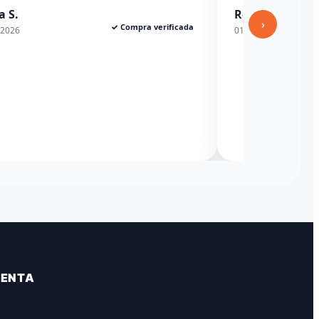
Rexesito
04/03/2026
›
✓ Compra verificada
01/06/2026
VENTA