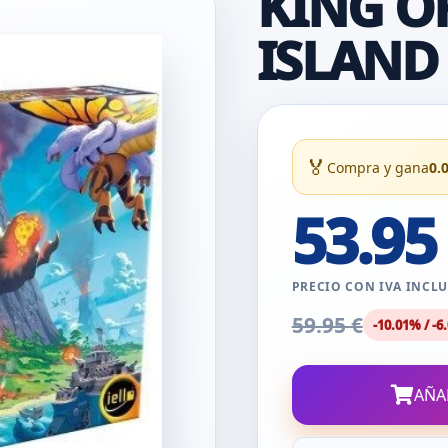
KING O
ISLAND
🏅
Compra y gana
0.
53.95
PRECIO CON IVA INCL
59.95 €
-10.01% / -6.
AÑA