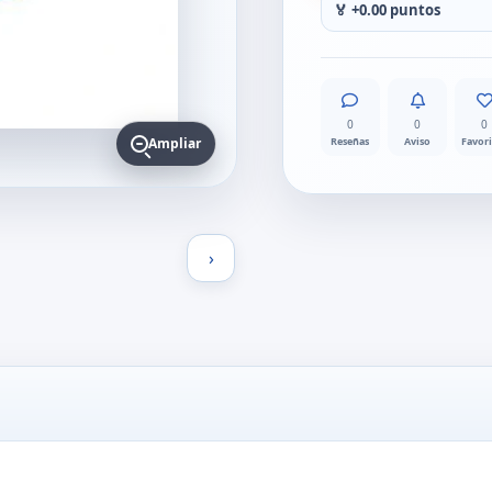
🏅 +0.00 puntos
0
0
0
Reseñas
Aviso
Favor
Ampliar
›