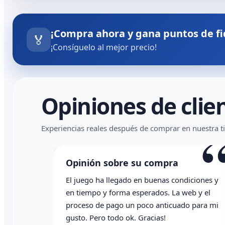
¡Compra ahora y gana puntos de fi
🏅
¡Consíguelo al mejor precio!
Opiniones de clie
“
Experiencias reales después de comprar en nuestra t
ompra
Opinión sobre su compra
enas condiciones y
Todo correcto. Genial la atención vía
dos. La web y el
whatsapp
anticuado para mi
as!
Angel P.