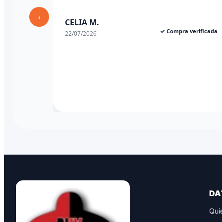
✓ Compra ve
03/07/2026
‹
✓ Compra verificada
DA
Qui