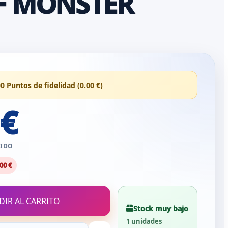
F MONSTER
00 Puntos de fidelidad (0.00 €)
 €
UIDO
00 €
DIR AL CARRITO
Stock muy bajo
1 unidades