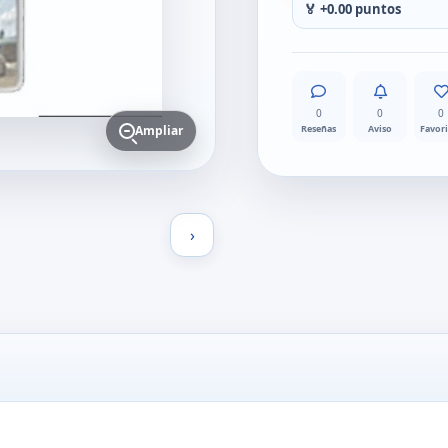
🏅 +0.00 puntos
0
0
0
Reseñas
Aviso
Favor
Ampliar
›