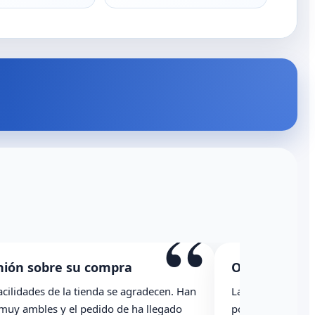
“
nión sobre su compra
Opinión sobr
acilidades de la tienda se agradecen. Han
La caja ha llegad
 muy ambles y el pedido de ha llegado
podría haber ind