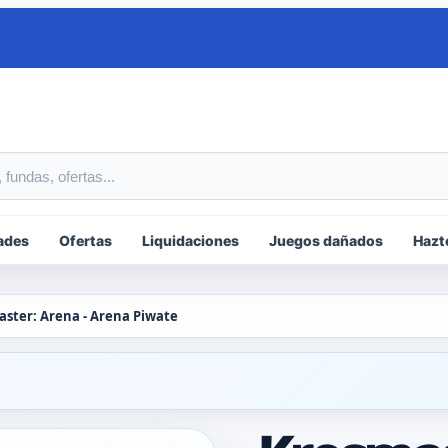
tos
ades
Ofertas
Liquidaciones
Juegos dañados
Hazt
ster: Arena - Arena Piwate