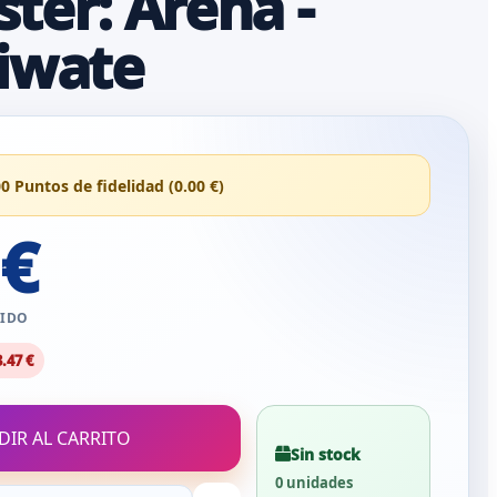
ter: Arena -
iwate
00 Puntos de fidelidad (0.00 €)
 €
UIDO
3.47 €
DIR AL CARRITO
Sin stock
0 unidades