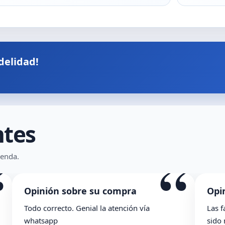
delidad!
ntes
“
“
ienda.
Opinión sobre su compra
Opi
Todo correcto. Genial la atención vía
Las f
whatsapp
sido