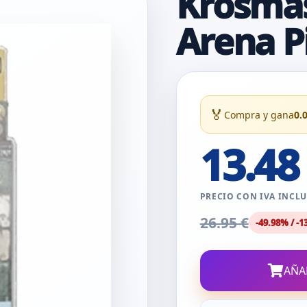
Krosmas
Arena P
🏅
Compra y gana
0.
13.48
PRECIO CON IVA INCL
26.95 €
-49.98% / -1
AÑA