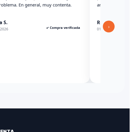
problema. En general, muy contenta.
anterioridad
a S.
Rexesito
›
✓ Compra verificada
/2026
01/06/2026
VENTA