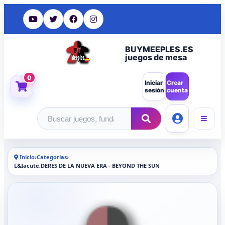
BUYMEEPLES.ES
juegos de mesa
0
Iniciar
Crear
sesión
cuenta
Buscar productos
Inicio
›
Categorías
›
L&Iacute;DERES DE LA NUEVA ERA - BEYOND THE SUN