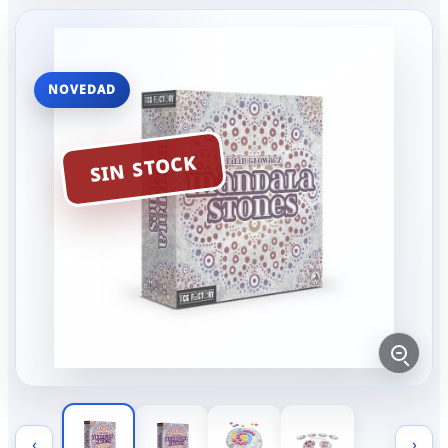
NOVEDAD
SIN STOCK
‹
›