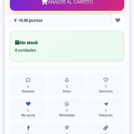
AÑADIR AL CARRITO
🏅 +0.00 puntos
Sin stock
0 unidades
0
0
0
Reseñas
Aviso
Favoritos
0
0
0
Me gusta
WhatsApp
Telegram