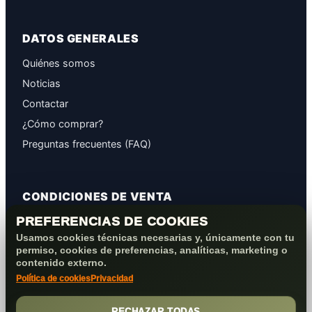
DATOS GENERALES
Quiénes somos
Noticias
Contactar
¿Cómo comprar?
Preguntas frecuentes (FAQ)
CONDICIONES DE VENTA
PREFERENCIAS DE COOKIES
GARANTÍAS
Usamos cookies técnicas necesarias y, únicamente con tu
PROTECCIÓN DE DATOS
permiso, cookies de preferencias, analíticas, marketing o
COOKIES+PRIVACIDAD
contenido externo.
Política de cookies
Privacidad
FORMAS DE PAGO
CONDICIONES VENTA/POST-VENTA
RECHAZAR TODAS