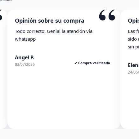
“
sobre su compra
Opinión sobre su 
o. Genial la atención vía
Las facilidades de la ti
sido muy ambles y el pe
sin problema. En genera
✓ Compra verificada
Elena S.
24/06/2026