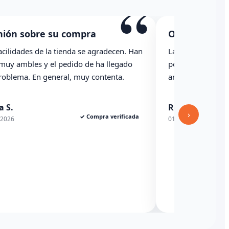
“
compra
Opinión sobre su compra
enda se agradecen. Han
La caja ha llegado con una raja impo
dido de ha llegado
podría haber indicado revisado con
l, muy contenta.
anterioridad
Rexesito
›
✓ Compra verificada
✓ Compra 
01/06/2026