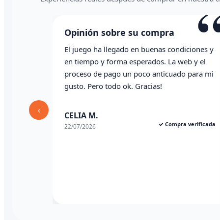
“
Opinión sobre su compra
Opinión 
El juego ha llegado en buenas condiciones y
Todo correct
en tiempo y forma esperados. La web y el
whatsapp
proceso de pago un poco anticuado para mi
gusto. Pero todo ok. Gracias!
Angel P.
03/07/2026
‹
CELIA M.
✓ Compra verificada
22/07/2026