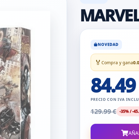
MARVEL
NOVEDAD
🏅
Compra y gana
0.
84.49
PRECIO CON IVA INCL
129.99 €
-35% / -45
AÑA