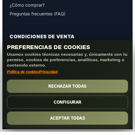
¿Cómo comprar?
Preguntas frecuentes (FAQ)
CONDICIONES DE VENTA
PREFERENCIAS DE COOKIES
GARANTÍAS
Usamos cookies técnicas necesarias y, únicamente con tu
PROTECCIÓN DE DATOS
permiso, cookies de preferencias, analíticas, marketing o
COOKIES+PRIVACIDAD
contenido externo.
Política de cookies
Privacidad
FORMAS DE PAGO
CONDICIONES VENTA/POST-VENTA
RECHAZAR TODAS
CONFIGURAR
ACEPTAR TODAS
(c) 2026
Elmejorserver.com