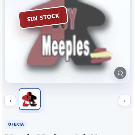
SIN STOCK
‹
›
OFERTA