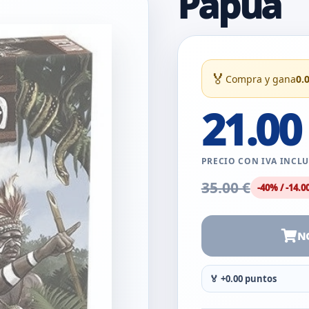
Papua
🏅
Compra y gana
0.
21.00
PRECIO CON IVA INCL
35.00 €
-40% / -14.0
N
🏅 +0.00 puntos