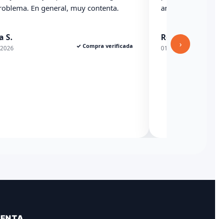
ema. En general, muy contenta.
anterioridad
Rexesito
›
✓ Compra verificada
01/06/2026
VENTA