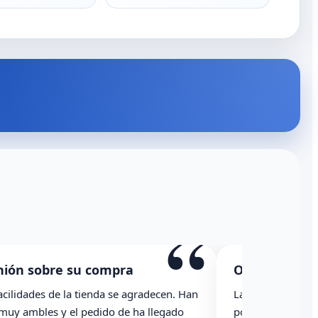
“
n sobre su compra
Opinión sobre s
idades de la tienda se agradecen. Han
La caja ha llegado co
ambles y el pedido de ha llegado
podría haber indicado