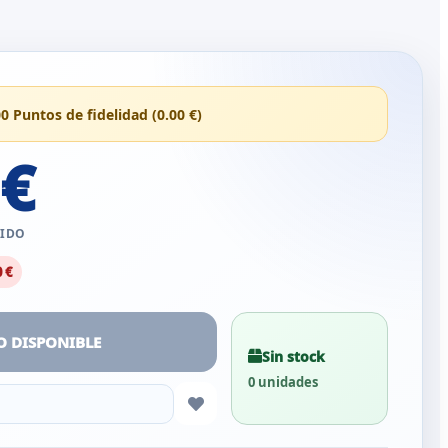
00 Puntos de fidelidad (0.00 €)
 €
UIDO
0 €
O DISPONIBLE
Sin stock
0 unidades