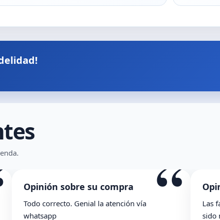
delidad!
ntes
“
ienda.
Opinión sobre su compra
Opinió
Todo correcto. Genial la atención vía
Las facil
whatsapp
sido muy 