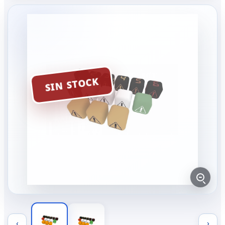
SIN STOCK
‹
›