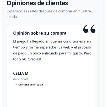
Opiniones de clientes
Experiencias reales después de comprar en nuestra
“
“
tienda.
Opinión sobre su compra
Todo correcto. Genial la atención vía whatsapp
L
Angel P.
03/07/2026
✓ Compra verificada
2