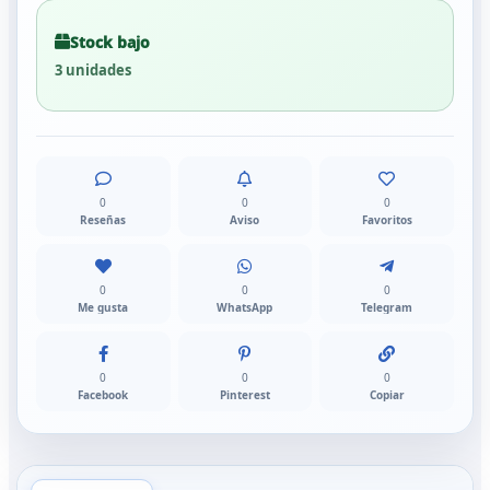
Stock bajo
3 unidades
0
0
0
Reseñas
Aviso
Favoritos
0
0
0
Me gusta
WhatsApp
Telegram
0
0
0
Facebook
Pinterest
Copiar