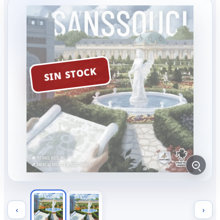
SIN STOCK
‹
›