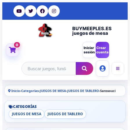
BUYMEEPLES.ES
juegos de mesa
0
Iniciar
Crear
sesión
cuenta
Buscar productos
Inicio
›
Categorías
›
JUEGOS DE MESA
›
JUEGOS DE TABLERO
›
Sanssouci
CATEGORÍAS
JUEGOS DE MESA
JUEGOS DE TABLERO