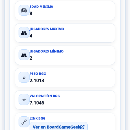
EDAD MÍNIMA
🎂
8
JUGADORES MÁXIMO
👥
4
JUGADORES MÍNIMO
👥
2
PESO BGG
⭐
2.1013
VALORACIÓN BGG
⭐
7.1046
LINK BGG
🔗
Ver en BoardGameGeek