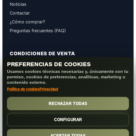
Noticias
Contactar
¿Cómo comprar?
Preguntas frecuentes (FAQ)
CONDICIONES DE VENTA
PREFERENCIAS DE COOKIES
GARANTÍAS
Usamos cookies técnicas necesarias y, únicamente con tu
PROTECCIÓN DE DATOS
permiso, cookies de preferencias, analíticas, marketing o
COOKIES+PRIVACIDAD
contenido externo.
Política de cookies
Privacidad
FORMAS DE PAGO
CONDICIONES VENTA/POST-VENTA
RECHAZAR TODAS
CONFIGURAR
ACEPTAR TODAS