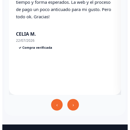
Angel P.
03/07/2026
✓ Compra verificada
2
‹
›