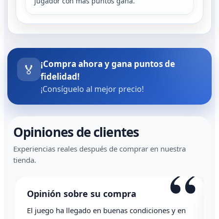
jugador con más puntos gana.
¡Compra ahora y gana puntos de
🏅
fidelidad!
¡Consíguelo al mejor precio!
Opiniones de clientes
Experiencias reales después de comprar en nuestra
“
“
tienda.
Opinión sobre su compra
Todo correcto. Genial la atención vía whatsapp
L