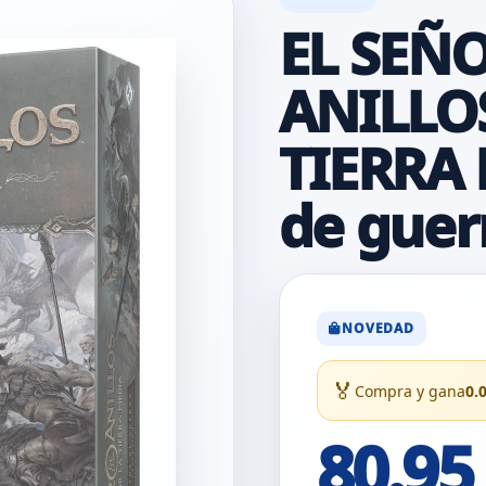
EL SEÑO
ANILLOS
TIERRA 
de guer
NOVEDAD
🏅
Compra y gana
0.
80.95