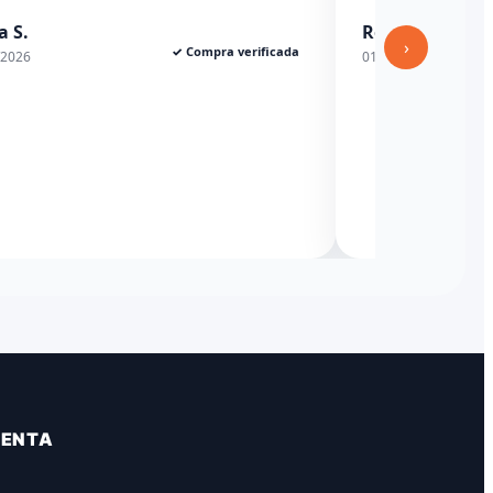
nuimi17
sito
04/03/2026
›
✓ Compra verificada
/2026
VENTA