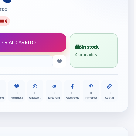
UIDO
00 €
DIR AL CARRITO
Sin stock
0 unidades
0
0
0
0
0
0
itos
Me gusta
WhatsApp
Telegram
Facebook
Pinterest
Copiar