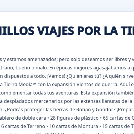
ILLOS VIAJES POR LA T
as y estamos amenazados; pero solo deseamos ser libres y 
extraño, bueno o malo. En épocas mejores agasajábamos a q
 dispuestos a todo. ¡Vamos! ¿Quién eres tú? ¿A quién sirve
r la Tierra Media™ con la expansión Vientos de guerra. Aqu
ra complementar todas tus aventuras. Esta expansión tambi
ra despiadados mercenarios por las extensas llanuras de la 
h. ¿Podrás proteger las tierras de Rohan y Gondor? ¡Prepara
ero de doble cara • 28 figuras de plástico • 65 cartas de Ob
6 cartas de Terreno • 10 cartas de Montura • 15 cartas de Tr