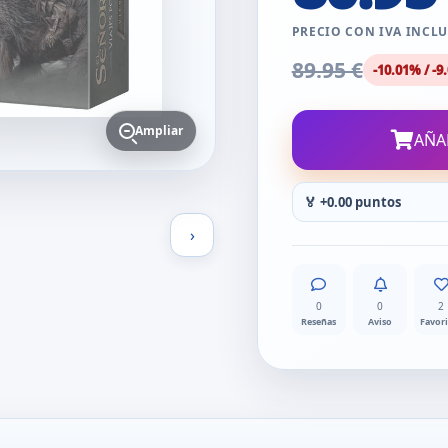
PRECIO CON IVA INCL
89.95 €
-10.01% / -9.
Ampliar
AÑA
🏅 +0.00 puntos
›
0
0
2
Reseñas
Aviso
Favor