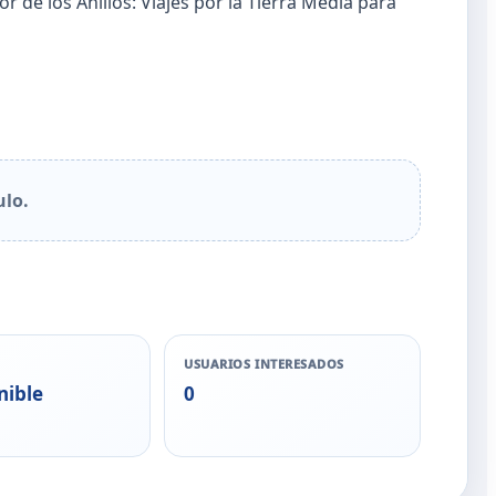
or de los Anillos: Viajes por la Tierra Media para
ulo.
USUARIOS INTERESADOS
nible
0