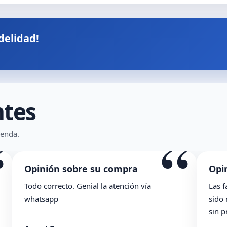
delidad!
ntes
“
“
ienda.
Opinión sobre su compra
Opi
Las facilidades de la tienda se agradecen. Han
La ca
sido muy ambles y el pedido de ha llegado
podr
sin problema. En general, muy contenta.
ante