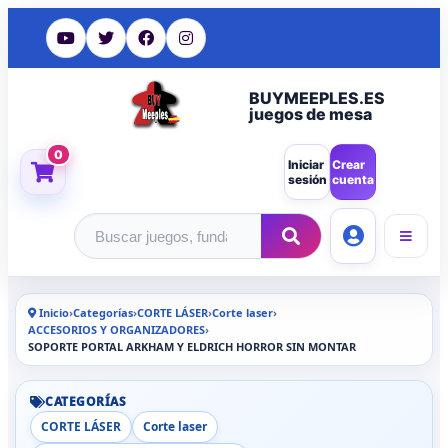
BUYMEEPLES.ES
juegos de mesa
0
Iniciar
Crear
sesión
cuenta
Buscar productos
Inicio
›
Categorías
›
CORTE LÁSER
›
Corte laser
›
ACCESORIOS Y ORGANIZADORES
›
SOPORTE PORTAL ARKHAM Y ELDRICH HORROR SIN MONTAR
CATEGORÍAS
CORTE LÁSER
Corte laser