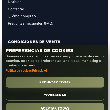
Noticias
Contactar
¿Cómo comprar?
Preguntas frecuentes (FAQ)
CONDICIONES DE VENTA
PREFERENCIAS DE COOKIES
GARANTÍAS
Usamos cookies técnicas necesarias y, únicamente con tu
PROTECCIÓN DE DATOS
permiso, cookies de preferencias, analíticas, marketing o
COOKIES+PRIVACIDAD
contenido externo.
Política de cookies
Privacidad
FORMAS DE PAGO
CONDICIONES VENTA/POST-VENTA
RECHAZAR TODAS
CONFIGURAR
ACEPTAR TODAS
(c) 2026
Elmejorserver.com