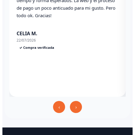
tiempo y forma esperados. La web y el proceso
de pago un poco anticuado para mi gusto. Pero
A
todo ok. Gracias!
03
CELIA M.
22/07/2026
✓ Compra verificada
‹
›