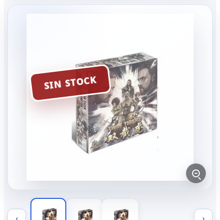
SIN STOCK
‹
›