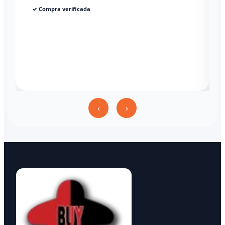
✓ Compra verificada
‹
›