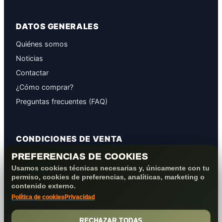
DATOS GENERALES
Quiénes somos
Noticias
Contactar
¿Cómo comprar?
Preguntas frecuentes (FAQ)
CONDICIONES DE VENTA
PREFERENCIAS DE COOKIES
GARANTÍAS
Usamos cookies técnicas necesarias y, únicamente con tu
PROTECCIÓN DE DATOS
permiso, cookies de preferencias, analíticas, marketing o
COOKIES+PRIVACIDAD
contenido externo.
Política de cookies
Privacidad
FORMAS DE PAGO
CONDICIONES VENTA/POST-VENTA
RECHAZAR TODAS