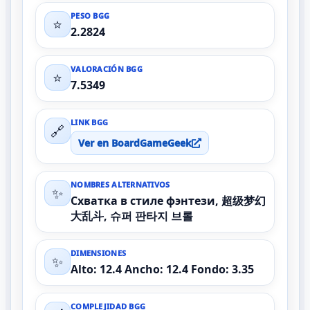
PESO BGG
⭐
2.2824
VALORACIÓN BGG
⭐
7.5349
LINK BGG
🔗
Ver en BoardGameGeek
NOMBRES ALTERNATIVOS
✨
Схватка в стиле фэнтези, 超级梦幻
大乱斗, 슈퍼 판타지 브롤
DIMENSIONES
✨
Alto: 12.4 Ancho: 12.4 Fondo: 3.35
COMPLEJIDAD BGG