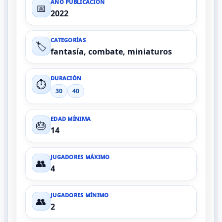
AÑO PUBLICACIÓN
📅
2022
CATEGORÍAS
🏷️
fantasía, combate, miniaturos
DURACIÓN
⏱️
30
40
EDAD MÍNIMA
🎂
14
JUGADORES MÁXIMO
👥
4
JUGADORES MÍNIMO
👥
2