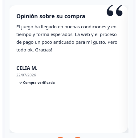
“
“
Opinión sobre su compra
Todo correcto. Genial la atención vía whatsapp
L
Angel P.
03/07/2026
✓ Compra verificada
2