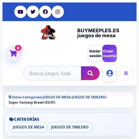
BUYMEEPLES.ES
juegos de mesa
0
Iniciar
Crear
sesión
cuenta
Buscar productos
Inicio
›
Categorías
›
JUEGOS DE MESA
›
JUEGOS DE TABLERO
›
Super Fantasy Brawl (ES/IT)
CATEGORÍAS
JUEGOS DE MESA
JUEGOS DE TABLERO