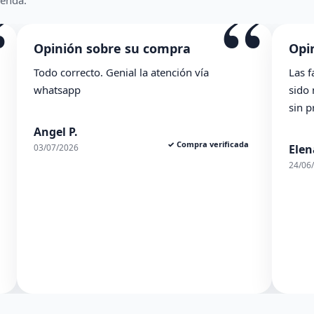
“
ienda.
ra
Opinión sobre su compra
ón vía
Las facilidades de la tienda se agradecen. 
sido muy ambles y el pedido de ha llegad
sin problema. En general, muy contenta.
ompra verificada
Elena S.
✓ Compra verific
24/06/2026