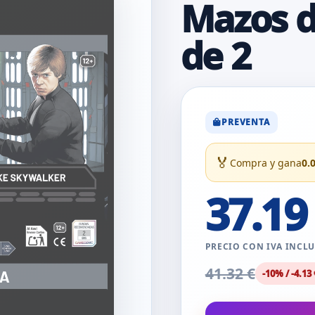
Mazos d
de 2
PREVENTA
🏅
Compra y gana
0.
37.19
PRECIO CON IVA INCL
41.32 €
-10% / -4.13 