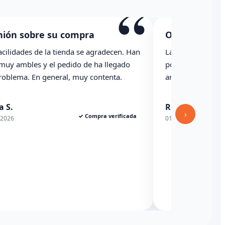
“
“
Opinión sobre su compra
O
Han
La caja ha llegado con una raja importante, se
T
o
podría haber indicado revisado con
p
anterioridad
n
Rexesito
04
›
ada
✓ Compra verificada
01/06/2026