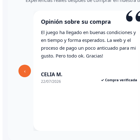
“
Experiencias reales después de comprar en nuestra t
 su compra
Opinión sobre su comp
o en buenas condiciones y
Todo correcto. Genial la atenci
 esperados. La web y el
whatsapp
n poco anticuado para mi
k. Gracias!
Angel P.
✓ C
03/07/2026
‹
✓ Compra verificada