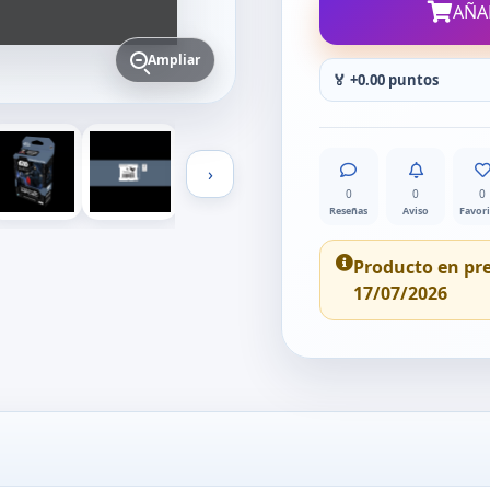
AÑA
Ampliar
🏅 +0.00 puntos
›
0
0
0
Reseñas
Aviso
Favor
Producto en pr
17/07/2026