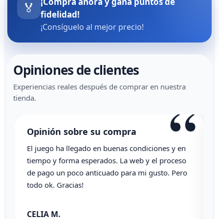
¡Compra ahora y gana puntos de
🏅
fidelidad!
¡Consíguelo al mejor precio!
Opiniones de clientes
Experiencias reales después de comprar en nuestra
“
tienda.
Opinión sobre su compra
El juego ha llegado en buenas condiciones y en
T
tiempo y forma esperados. La web y el proceso
de pago un poco anticuado para mi gusto. Pero
todo ok. Gracias!
0
CELIA M.