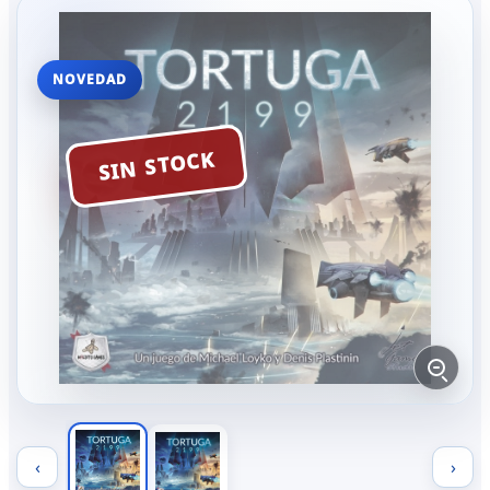
NOVEDAD
SIN STOCK
‹
›