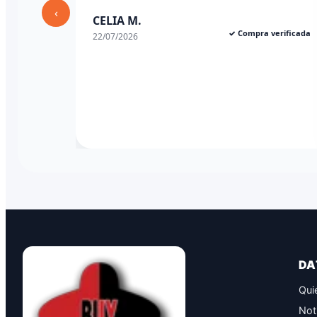
‹
CELIA M.
✓ Compra verificada
22/07/2026
DA
Qui
Not