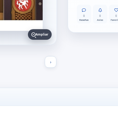
0
0
0
Reseñas
Aviso
Favor
Ampliar
›