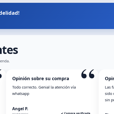
delidad!
ntes
“
“
ienda.
Opinión sobre su compra
Opi
Todo correcto. Genial la atención vía
Las f
whatsapp
sido
sin 
Angel P.
✓ Compra verificada