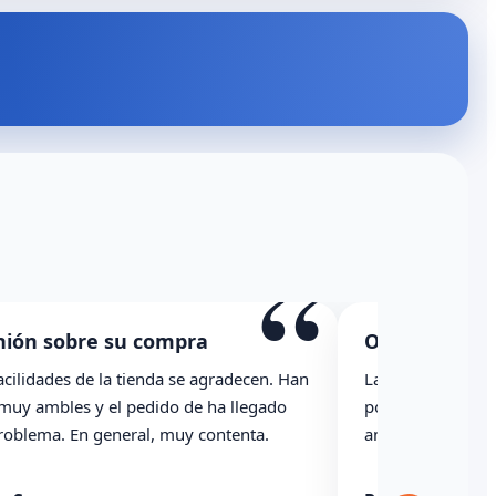
“
nión sobre su compra
Opinión sobr
acilidades de la tienda se agradecen. Han
La caja ha llegad
 muy ambles y el pedido de ha llegado
podría haber ind
problema. En general, muy contenta.
anterioridad