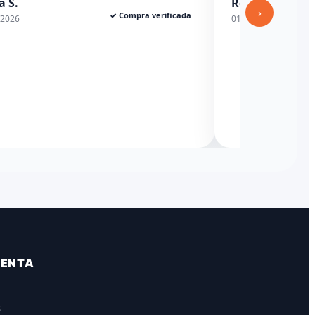
a S.
Rexesito
›
✓ Compra verificada
/2026
01/06/2026
VENTA
S