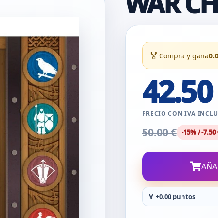
WAR CH
🏅
Compra y gana
0.
42.50
PRECIO CON IVA INCL
50.00 €
-15% / -7.50 
AÑA
🏅 +0.00 puntos