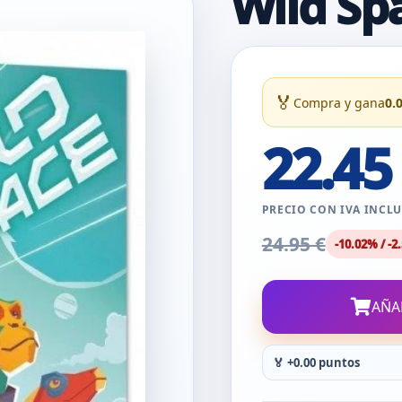
Wild Sp
🏅
Compra y gana
0.
22.45
PRECIO CON IVA INCL
24.95 €
-10.02% / -2.
AÑA
🏅 +0.00 puntos