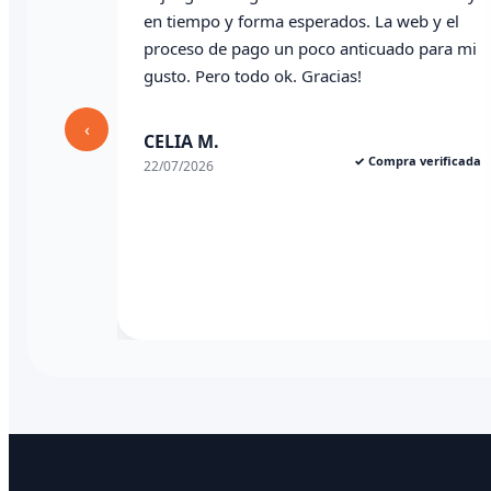
en tiempo y forma esperados. La web y el
wha
proceso de pago un poco anticuado para mi
gusto. Pero todo ok. Gracias!
Ang
03/0
‹
CELIA M.
✓ Compra verificada
22/07/2026