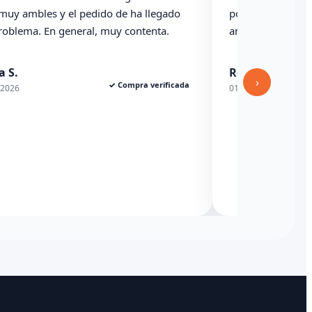
 y el pedido de ha llegado
podría haber indicado revis
n general, muy contenta.
anterioridad
Rexesito
›
✓ Compra verificada
01/06/2026