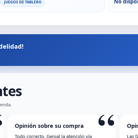
No dispo
JUEGOS DE TABLERO
delidad!
ntes
“
ienda.
inión sobre su compra
Opinión sob
 correcto. Genial la atención vía
Las facilidades 