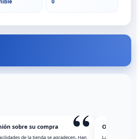
nible
0
“
re su compra
Opinión sobre su co
de la tienda se agradecen. Han
La caja ha llegado con una r