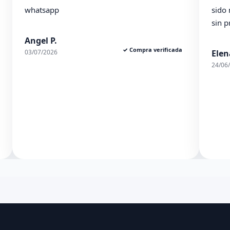
tsapp
sido muy ambles
sin problema. E
el P.
✓ Compra verificada
7/2026
Elena S.
24/06/2026